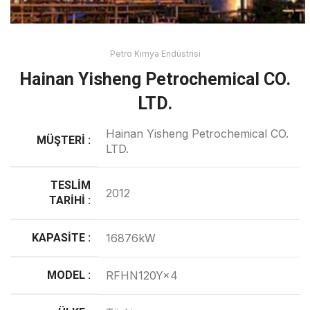
Petro Kimya Endüstrisi
Hainan Yisheng Petrochemical CO.
LTD.
Hainan Yisheng Petrochemical CO.
MÜŞTERI :
LTD.
TESLIM
2012
TARIHI :
KAPASITE :
16876kW
MODEL :
RFHN120Y×4