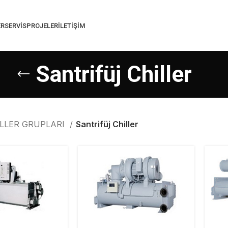
ER
SERVIS
PROJELER
İLETIŞIM
Santrifüj Chiller
İLLER GRUPLARI
Santrifüj Chiller