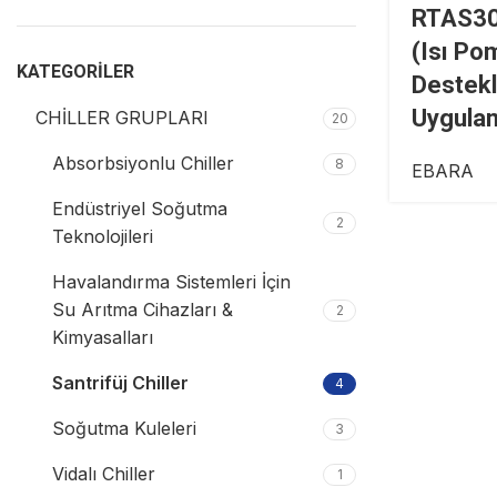
RTAS300
(Isı Po
KATEGORILER
Destek
Uygulam
CHİLLER GRUPLARI
20
Absorbsiyonlu Chiller
8
EBARA
Endüstriyel Soğutma
2
Teknolojileri
Havalandırma Sistemleri İçin
Su Arıtma Cihazları &
2
Kimyasalları
Santrifüj Chiller
4
Soğutma Kuleleri
3
Vidalı Chiller
1