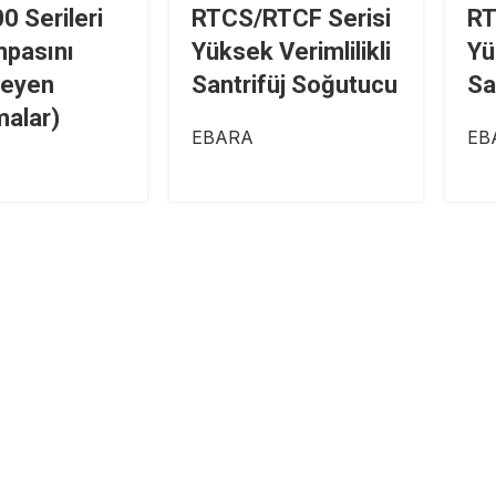
 Serileri
RTCS/RTCF Serisi
RT
mpasını
Yüksek Verimlilikli
Yü
leyen
Santrifüj Soğutucu
Sa
alar)
EBARA
EB