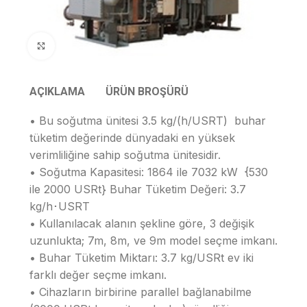
Resmi Büyüt
AÇIKLAMA
ÜRÜN BROŞÜRÜ
• Bu soğutma ünitesi 3.5 kg/(h/USRT) buhar
tüketim değerinde dünyadaki en yüksek
verimliliğine sahip soğutma ünitesidir.
• Soğutma Kapasitesi: 1864 ile 7032 kW {530
ile 2000 USRt} Buhar Tüketim Değeri: 3.7
kg/h･USRT
• Kullanılacak alanın şekline göre, 3 değişik
uzunlukta; 7m, 8m, ve 9m model seçme imkanı.
• Buhar Tüketim Miktarı: 3.7 kg/USRt ev iki
farklı değer seçme imkanı.
• Cihazların birbirine parallel bağlanabilme