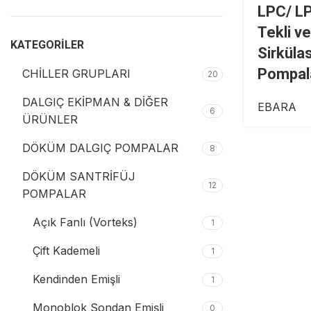
LPC/ LP
Tekli ve
KATEGORILER
Sirküla
Pompal
CHİLLER GRUPLARI
20
DALGIÇ EKİPMAN & DİĞER
EBARA
6
ÜRÜNLER
DÖKÜM DALGIÇ POMPALAR
8
DÖKÜM SANTRİFÜJ
12
POMPALAR
Açık Fanlı (Vorteks)
1
Çift Kademeli
1
Kendinden Emişli
1
Monoblok Sondan Emişli
0