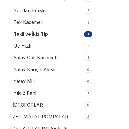
Sondan Emişli
2
Tek Kademeli
2
Tekli ve İkiz Tip
1
Üç Hızlı
2
Yatay Çok Kademeli
1
Yatay Karışık Akışlı
0
Yatay Milli
0
Yıldız Fanlı
1
HİDROFORLAR
0
ÖZEL İMALAT POMPALAR
3
ÖZEL KULLANIMLAR İÇİN