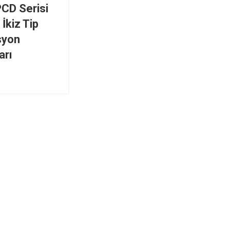
CD Serisi
 İkiz Tip
syon
arı